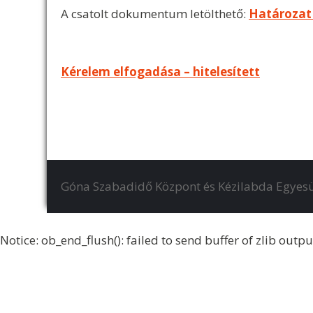
A csatolt dokumentum letölthető:
Határozat
Bejegyzés
Kérelem elfogadása – hitelesített
navigáció
Góna Szabadidő Központ és Kézilabda Egyesü
Notice
: ob_end_flush(): failed to send buffer of zlib outp