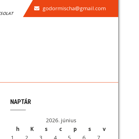
godormischa@gmail.com
CSOLAT
NAPTÁR
2026. június
h
K
s
c
p
s
v
1
2
3
4
5
6
7